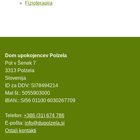
Fizioterapija
Dom upokojencev Polzela
Pot v Šenek 7
3313 Polzela
Slovenija
ID za DDV: SI78494214
Mat št.: 5055903000
IBAN.: SI56 01100 6030267709
Telefon:
+386 (31) 674 786
E-pošta:
info@dupolzela.si
Ostali kontakti