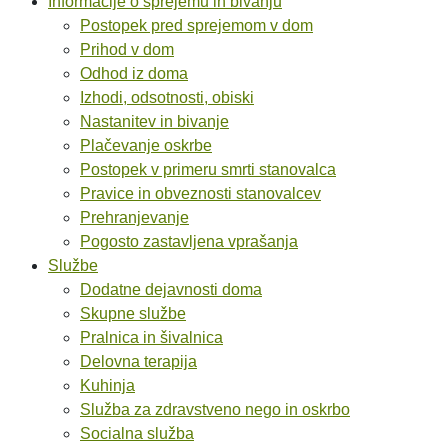
Informacije o sprejemu in bivanju
Postopek pred sprejemom v dom
Prihod v dom
Odhod iz doma
Izhodi, odsotnosti, obiski
Nastanitev in bivanje
Plačevanje oskrbe
Postopek v primeru smrti stanovalca
Pravice in obveznosti stanovalcev
Prehranjevanje
Pogosto zastavljena vprašanja
Službe
Dodatne dejavnosti doma
Skupne službe
Pralnica in šivalnica
Delovna terapija
Kuhinja
Služba za zdravstveno nego in oskrbo
Socialna služba