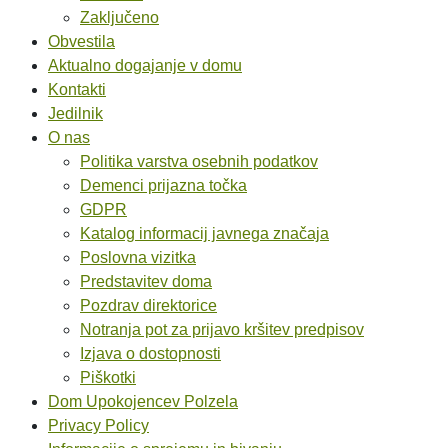
Zaključeno
Obvestila
Aktualno dogajanje v domu
Kontakti
Jedilnik
O nas
Politika varstva osebnih podatkov
Demenci prijazna točka
GDPR
Katalog informacij javnega značaja
Poslovna vizitka
Predstavitev doma
Pozdrav direktorice
Notranja pot za prijavo kršitev predpisov
Izjava o dostopnosti
Piškotki
Dom Upokojencev Polzela
Privacy Policy