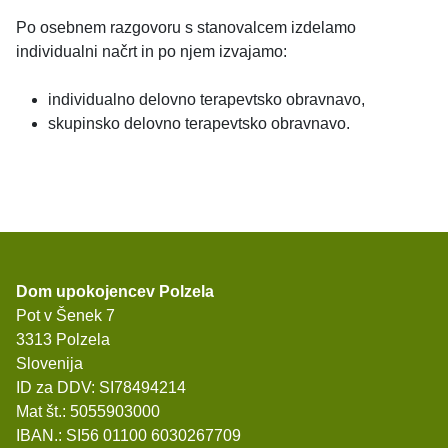
Po osebnem razgovoru s stanovalcem izdelamo
individualni načrt in po njem izvajamo:
individualno delovno terapevtsko obravnavo,
skupinsko delovno terapevtsko obravnavo.
Dom upokojencev Polzela
Pot v Šenek 7
3313 Polzela
Slovenija
ID za DDV: SI78494214
Mat št.: 5055903000
IBAN.: SI56 01100 6030267709