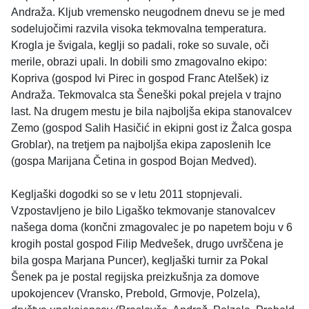
Andraža. Kljub vremensko neugodnem dnevu se je med
sodelujočimi razvila visoka tekmovalna temperatura.
Krogla je švigala, keglji so padali, roke so suvale, oči
merile, obrazi upali. In dobili smo zmagovalno ekipo:
Kopriva (gospod Ivi Pirec in gospod Franc Atelšek) iz
Andraža. Tekmovalca sta Šeneški pokal prejela v trajno
last. Na drugem mestu je bila najboljša ekipa stanovalcev
Zemo (gospod Salih Hasičić in ekipni gost iz Žalca gospa
Groblar), na tretjem pa najboljša ekipa zaposlenih Ice
(gospa Marijana Četina in gospod Bojan Medved).
Kegljaški dogodki so se v letu 2011 stopnjevali.
Vzpostavljeno je bilo Ligaško tekmovanje stanovalcev
našega doma (končni zmagovalec je po napetem boju v 6
krogih postal gospod Filip Medvešek, drugo uvrščena je
bila gospa Marjana Puncer), kegljaški turnir za Pokal
Šenek pa je postal regijska preizkušnja za domove
upokojencev (Vransko, Prebold, Grmovje, Polzela),