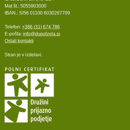
Mat št.: 5055903000
IBAN.: SI56 01100 6030267709
Telefon:
+386 (31) 674 786
E-pošta:
info@dupolzela.si
Ostali kontakti
Stran je v izdelavi.