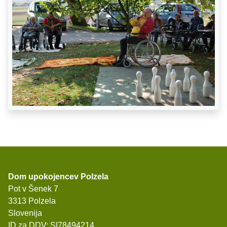
Dom upokojencev Polzela
Pot v Šenek 7
3313 Polzela
Slovenija
ID za DDV: SI78494214