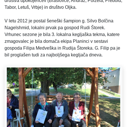
društva upokojencev (Braslovče, Andraž, Polzela, Prebold,
Tabor, Letuš, Vrbje) in društvo Oljka.
V letu 2012 je postal šeneški šampion g. Silvo Bolčina
Nagelshmid, lokalni prvak pa gospod Rudi Štorek.
Vrhunec sezone je bila 3. lokalna kegljaška tekma, katere
zmagovalec je bila domača ekipa Planinci v sestavi
gospoda Filipa Medveška in Rudija Štoreka. G. Filip pa je
bil proglašen tudi za najboljšega kegljača dneva.