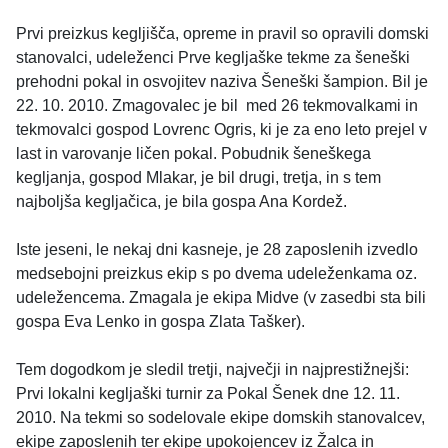
Prvi preizkus kegljišča, opreme in pravil so opravili domski
stanovalci, udeleženci Prve kegljaške tekme za šeneški
prehodni pokal in osvojitev naziva Šeneški šampion. Bil je
22. 10. 2010. Zmagovalec je bil med 26 tekmovalkami in
tekmovalci gospod Lovrenc Ogris, ki je za eno leto prejel v
last in varovanje ličen pokal. Pobudnik šeneškega
kegljanja, gospod Mlakar, je bil drugi, tretja, in s tem
najboljša kegljačica, je bila gospa Ana Kordež.
Iste jeseni, le nekaj dni kasneje, je 28 zaposlenih izvedlo
medsebojni preizkus ekip s po dvema udeleženkama oz.
udeležencema. Zmagala je ekipa Midve (v zasedbi sta bili
gospa Eva Lenko in gospa Zlata Tašker).
Tem dogodkom je sledil tretji, največji in najprestižnejši:
Prvi lokalni kegljaški turnir za Pokal Šenek dne 12. 11.
2010. Na tekmi so sodelovale ekipe domskih stanovalcev,
ekipe zaposlenih ter ekipe upokojencev iz Žalca in