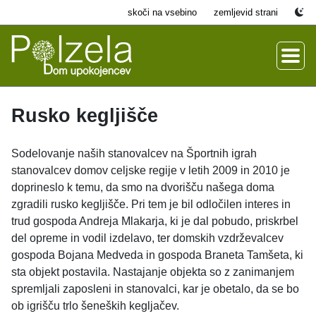
skoči na vsebino
zemljevid strani
Rusko kegljišče
Sodelovanje naših stanovalcev na Športnih igrah
stanovalcev domov celjske regije v letih 2009 in 2010 je
doprineslo k temu, da smo na dvorišču našega doma
zgradili rusko kegljišče. Pri tem je bil odločilen interes in
trud gospoda Andreja Mlakarja, ki je dal pobudo, priskrbel
del opreme in vodil izdelavo, ter domskih vzdrževalcev
gospoda Bojana Medveda in gospoda Braneta Tamšeta, ki
sta objekt postavila. Nastajanje objekta so z zanimanjem
spremljali zaposleni in stanovalci, kar je obetalo, da se bo
ob igrišču trlo šeneških kegljačev.