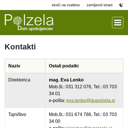
skoči na vsebino
zemljevid strani
Kontakti
Naziv
Ostali podatki
Direktorica
mag. Eva Lenko
Mob.št.: 031 312 076, Tel.: 03 703
34 01
e-pošta:
eva.lenko@dupolzela.si
Tajništvo
Mob.št.: 031 674 786, Tel.: 03 703
34 00