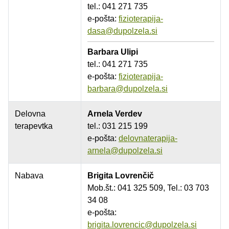
tel.: 041 271 735
e-pošta:
fizioterapija-
dasa@dupolzela.si
Barbara Ulipi
tel.: 041 271 735
e-pošta:
fizioterapija-
barbara@dupolzela.si
Delovna
Arnela Verdev
terapevtka
tel.: 031 215 199
e-pošta:
delovnaterapija-
arnela@dupolzela.si
Nabava
Brigita Lovrenčič
Mob.št.: 041 325 509, Tel.: 03 703
34 08
e-pošta:
brigita.lovrencic@dupolzela.si