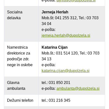
e-pošta:
tajnistvo@dupolzela.si
Socialna
Jerneja Herlah
delavka
Mob.št: 041 255 312, Tel.: 03 703
34 04
e-pošta:
jerneja.herlah@dupolzela.si
Namestnica
Katarina Cijan
direktorice za
Mob.št.: 031 514 120, Tel.: 03 703
področje zdr.
34 13
nege in oskrbe
e-pošta:
katarina.cijan@dupolzela.si
Glavna
tel.: 031 850 201
ambulanta
e-pošta:
ambulanta@dupolzela.si
Dežurni telefon
tel.: 031 216 345