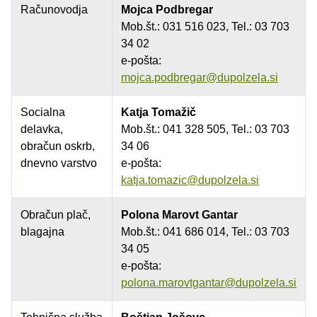
Računovodja
Mojca Podbregar
Mob.št.: 031 516 023, Tel.: 03 703
34 02
e-pošta:
mojca.podbregar@dupolzela.si
Socialna
Katja Tomažič
delavka,
Mob.št.: 041 328 505, Tel.: 03 703
obračun oskrb,
34 06
dnevno varstvo
e-pošta:
katja.tomazic@dupolzela.si
Obračun plač,
Polona Marovt Gantar
blagajna
Mob.št.: 041 686 014, Tel.: 03 703
34 05
e-pošta:
polona.marovtgantar@dupolzela.si