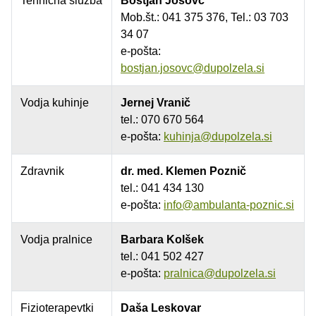
Tehnična služba
Boštjan Jošovc
Mob.št.: 041 375 376, Tel.: 03 703
34 07
e-pošta:
bostjan.josovc@dupolzela.si
Vodja kuhinje
Jernej Vranič
tel.: 070 670 564
e-pošta:
kuhinja@dupolzela.si
Zdravnik
dr. med. Klemen Poznič
tel.: 041 434 130
e-pošta:
info@ambulanta-poznic.si
Vodja pralnice
Barbara Kolšek
tel.: 041 502 427
e-pošta:
pralnica@dupolzela.si
Fizioterapevtki
Daša Leskovar