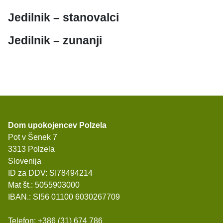
Jedilnik – stanovalci
Jedilnik – zunanji
Dom upokojencev Polzela
Pot v Šenek 7
3313 Polzela
Slovenija
ID za DDV: SI78494214
Mat št.: 5055903000
IBAN.: SI56 01100 6030267709
Telefon:
+386 (31) 674 786