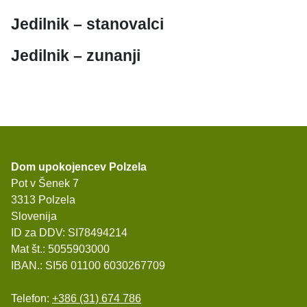
Jedilnik – stanovalci
Jedilnik – zunanji
Dom upokojencev Polzela
Pot v Šenek 7
3313 Polzela
Slovenija
ID za DDV: SI78494214
Mat št.: 5055903000
IBAN.: SI56 01100 6030267709
Telefon:
+386 (31) 674 786