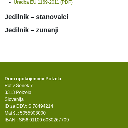
Uredba EU 1169-2011 (PDF)
Jedilnik – stanovalci
Jedilnik – zunanji
Dom upokojencev Polzela
Pot v Šenek 7
3313 Polzela
Slovenija
ID za DDV: SI78494214
Mat št.: 5055903000
IBAN.: SI56 01100 6030267709