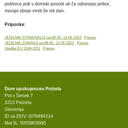
jedilnice jedi v domski posodi ali če odnesejo pribor,
morajo oboje vrniti še isti dan.
Priponke
:
JEDILNIK-STANOVALCI-od-08.05.-14.05.2023
Prenos
JEDILNIK-ZUNANJI-od-08.05.-14.05.2023
Prenos
Uredba EU 1169-2011
Prenos
Dom upokojencev Polzela
Pot v Šenek 7
3313 Polzela
Slovenija
ID za DDV: SI78494214
Mat št.: 5055903000