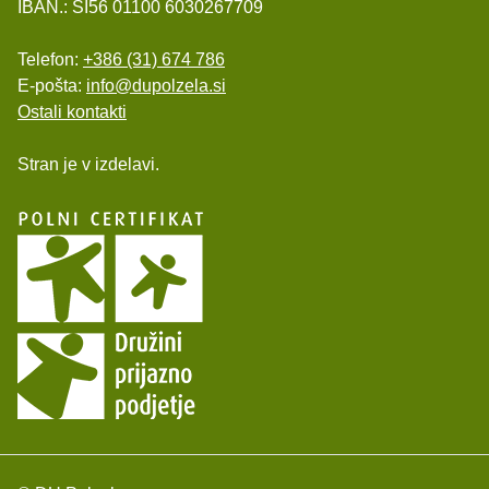
IBAN.: SI56 01100 6030267709
Telefon:
+386 (31) 674 786
E-pošta:
info@dupolzela.si
Ostali kontakti
Stran je v izdelavi.