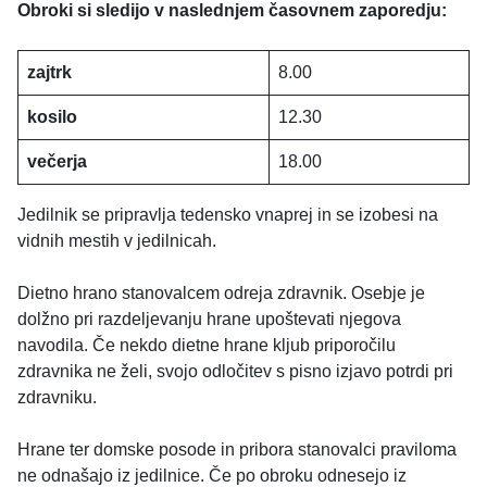
Obroki si sledijo v naslednjem časovnem zaporedju:
zajtrk
8.00
kosilo
12.30
večerja
18.00
Jedilnik se pripravlja tedensko vnaprej in se izobesi na
vidnih mestih v jedilnicah.
Dietno hrano stanovalcem odreja zdravnik. Osebje je
dolžno pri razdeljevanju hrane upoštevati njegova
navodila. Če nekdo dietne hrane kljub priporočilu
zdravnika ne želi, svojo odločitev s pisno izjavo potrdi pri
zdravniku.
Hrane ter domske posode in pribora stanovalci praviloma
ne odnašajo iz jedilnice. Če po obroku odnesejo iz