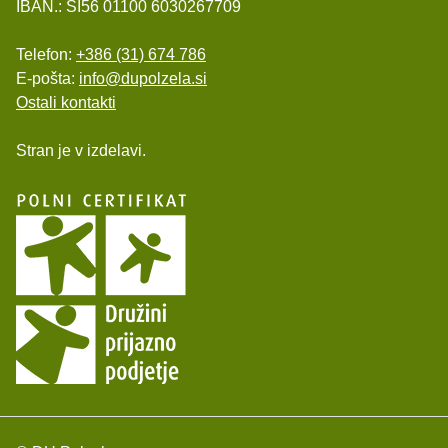
IBAN.: SI56 01100 6030267709
Telefon:
+386 (31) 674 786
E-pošta:
info@dupolzela.si
Ostali kontakti
Stran je v izdelavi.