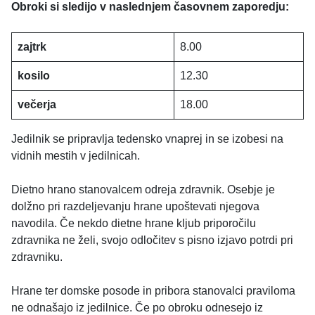
Obroki si sledijo v naslednjem časovnem zaporedju:
zajtrk
8.00
kosilo
12.30
večerja
18.00
Jedilnik se pripravlja tedensko vnaprej in se izobesi na
vidnih mestih v jedilnicah.
Dietno hrano stanovalcem odreja zdravnik. Osebje je
dolžno pri razdeljevanju hrane upoštevati njegova
navodila. Če nekdo dietne hrane kljub priporočilu
zdravnika ne želi, svojo odločitev s pisno izjavo potrdi pri
zdravniku.
Hrane ter domske posode in pribora stanovalci praviloma
ne odnašajo iz jedilnice. Če po obroku odnesejo iz