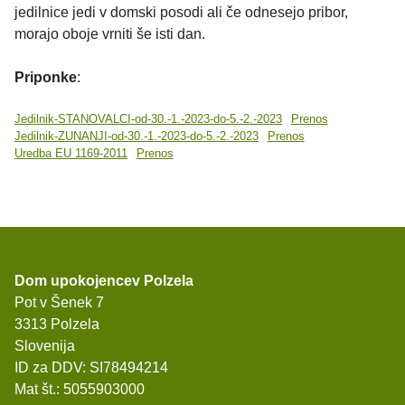
jedilnice jedi v domski posodi ali če odnesejo pribor,
morajo oboje vrniti še isti dan.
Priponke
:
Jedilnik-STANOVALCI-od-30.-1.-2023-do-5.-2.-2023
Prenos
Jedilnik-ZUNANJI-od-30.-1.-2023-do-5.-2.-2023
Prenos
Uredba EU 1169-2011
Prenos
Dom upokojencev Polzela
Pot v Šenek 7
3313 Polzela
Slovenija
ID za DDV: SI78494214
Mat št.: 5055903000