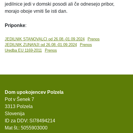
jedilnice jedi v domski posodi ali če odnesejo pribor,
morajo oboje vrniti še isti dan.
Priponke
:
JEDILNIK STANOVALCI od 26.08.-01.09.2024
Prenos
JEDILNIK ZUNANJI od 26.08.-01.09.2024
Prenos
Uredba EU 1169-2011
Prenos
Dom upokojencev Polzela
Pot v Šenek 7
3313 Polzela
Slovenija
ID za DDV: SI78494214
Mat št.: 5055903000