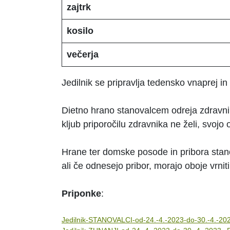
zajtrk
kosilo
večerja
Jedilnik se pripravlja tedensko vnaprej in
Dietno hrano stanovalcem odreja zdravnik
kljub priporočilu zdravnika ne želi, svojo 
Hrane ter domske posode in pribora stano
ali če odnesejo pribor, morajo oboje vrniti
Priponke
:
Jedilnik-STANOVALCI-od-24.-4.-2023-do-30.-4.-20