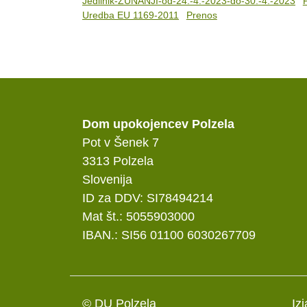
Jedilnik-ZUNANJI-od-24.-4.-2023-do-30.-4.-2023
Uredba EU 1169-2011
Prenos
Dom upokojencev Polzela
Pot v Šenek 7
3313 Polzela
Slovenija
ID za DDV: SI78494214
Mat št.: 5055903000
IBAN.: SI56 01100 6030267709
© DU Polzela
Iz