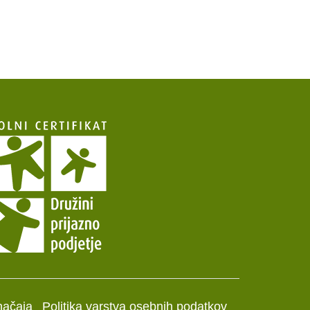
načaja
Politika varstva osebnih podatkov