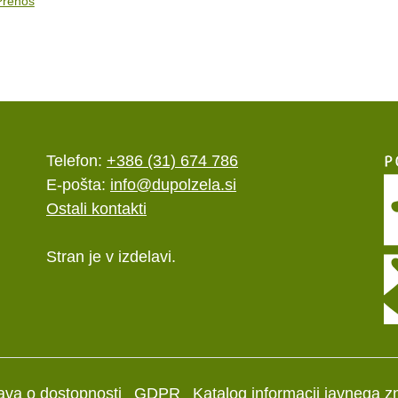
Prenos
Telefon:
+386 (31) 674 786
E-pošta:
info@dupolzela.si
Ostali kontakti
Stran je v izdelavi.
java o dostopnosti
GDPR
Katalog informacij javnega z