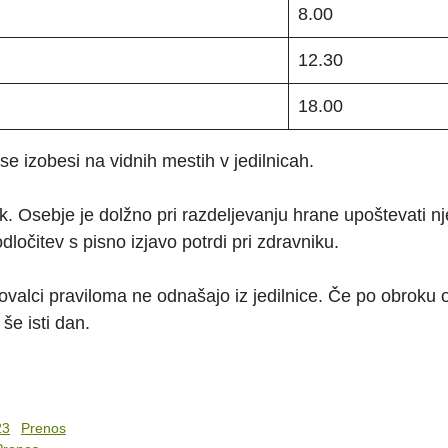
8.00
12.30
18.00
 se izobesi na vidnih mestih v jedilnicah.
. Osebje je dolžno pri razdeljevanju hrane upoštevati n
odločitev s pisno izjavo potrdi pri zdravniku.
valci praviloma ne odnašajo iz jedilnice. Če po obroku o
 še isti dan.
23
Prenos