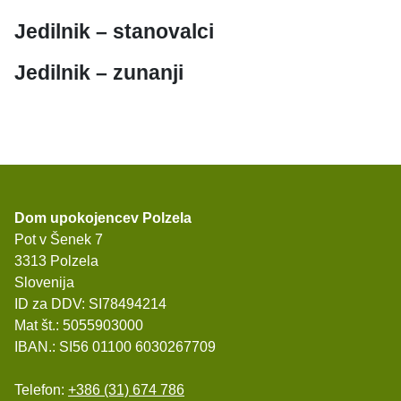
Jedilnik – stanovalci
Jedilnik – zunanji
Dom upokojencev Polzela
Pot v Šenek 7
3313 Polzela
Slovenija
ID za DDV: SI78494214
Mat št.: 5055903000
IBAN.: SI56 01100 6030267709
Telefon:
+386 (31) 674 786