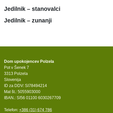
Jedilnik – stanovalci
Jedilnik – zunanji
Dom upokojencev Polzela
Pot v Šenek 7
3313 Polzela
Slovenija
ID za DDV: SI78494214
Mat št.: 5055903000
IBAN.: SI56 01100 6030267709
Telefon:
+386 (31) 674 786