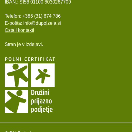
IBAN.: SI56 01100 6030267709
Telefon:
+386 (31) 674 786
E-pošta:
info@dupolzela.si
Ostali kontakti
Stran je v izdelavi.