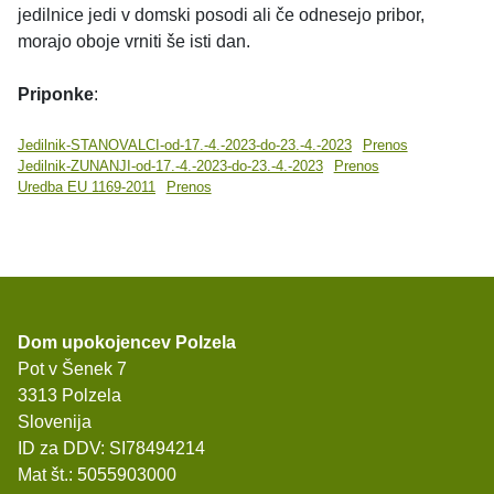
jedilnice jedi v domski posodi ali če odnesejo pribor,
morajo oboje vrniti še isti dan.
Priponke
:
Jedilnik-STANOVALCI-od-17.-4.-2023-do-23.-4.-2023
Prenos
Jedilnik-ZUNANJI-od-17.-4.-2023-do-23.-4.-2023
Prenos
Uredba EU 1169-2011
Prenos
Dom upokojencev Polzela
Pot v Šenek 7
3313 Polzela
Slovenija
ID za DDV: SI78494214
Mat št.: 5055903000