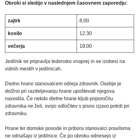
Obroki si sledijo v naslednjem časovnem zaporedju:
zajtrk
8.00
kosilo
12.30
večerja
18.00
Jedilnik se pripravlja tedensko vnaprej in se izobesi na
vidnih mestih v jedilnicah.
Dietno hrano stanovalcem odreja zdravnik. Osebje je
dolžno pri razdeljevanju hrane upoštevati njegova
navodila. Če nekdo dietne hrane kljub priporočilu
zdravnika ne želi, svojo odločitev s pisno izjavo potrdi pri
zdravniku.
Hrane ter domske posode in pribora stanovalci praviloma
ne odnašajo iz jedilnice. Če po obroku odnesejo iz