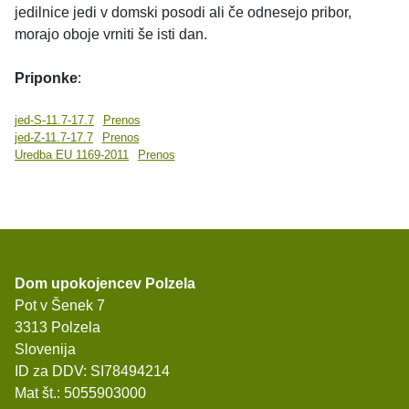
jedilnice jedi v domski posodi ali če odnesejo pribor,
morajo oboje vrniti še isti dan.
Priponke
:
jed-S-11.7-17.7
Prenos
jed-Z-11.7-17.7
Prenos
Uredba EU 1169-2011
Prenos
Dom upokojencev Polzela
Pot v Šenek 7
3313 Polzela
Slovenija
ID za DDV: SI78494214
Mat št.: 5055903000