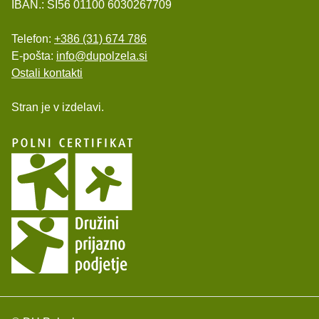
IBAN.: SI56 01100 6030267709
Telefon:
+386 (31) 674 786
E-pošta:
info@dupolzela.si
Ostali kontakti
Stran je v izdelavi.