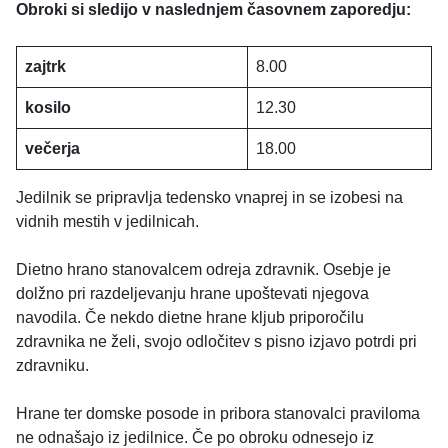
Obroki si sledijo v naslednjem časovnem zaporedju:
zajtrk
8.00
kosilo
12.30
večerja
18.00
Jedilnik se pripravlja tedensko vnaprej in se izobesi na
vidnih mestih v jedilnicah.
Dietno hrano stanovalcem odreja zdravnik. Osebje je
dolžno pri razdeljevanju hrane upoštevati njegova
navodila. Če nekdo dietne hrane kljub priporočilu
zdravnika ne želi, svojo odločitev s pisno izjavo potrdi pri
zdravniku.
Hrane ter domske posode in pribora stanovalci praviloma
ne odnašajo iz jedilnice. Če po obroku odnesejo iz