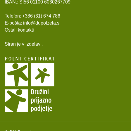
IBAN.: SI56 01100 6030267709
Telefon:
+386 (31) 674 786
E-pošta:
info@dupolzela.si
Ostali kontakti
Stran je v izdelavi.