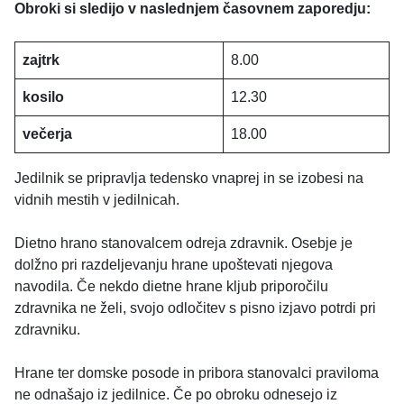
Obroki si sledijo v naslednjem časovnem zaporedju:
zajtrk
8.00
kosilo
12.30
večerja
18.00
Jedilnik se pripravlja tedensko vnaprej in se izobesi na
vidnih mestih v jedilnicah.
Dietno hrano stanovalcem odreja zdravnik. Osebje je
dolžno pri razdeljevanju hrane upoštevati njegova
navodila. Če nekdo dietne hrane kljub priporočilu
zdravnika ne želi, svojo odločitev s pisno izjavo potrdi pri
zdravniku.
Hrane ter domske posode in pribora stanovalci praviloma
ne odnašajo iz jedilnice. Če po obroku odnesejo iz