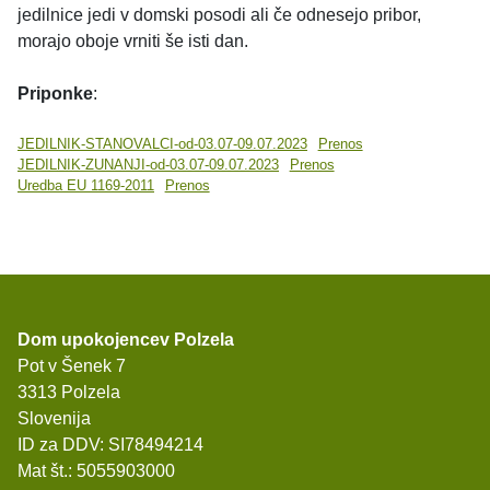
jedilnice jedi v domski posodi ali če odnesejo pribor,
morajo oboje vrniti še isti dan.
Priponke
:
JEDILNIK-STANOVALCI-od-03.07-09.07.2023
Prenos
JEDILNIK-ZUNANJI-od-03.07-09.07.2023
Prenos
Uredba EU 1169-2011
Prenos
Dom upokojencev Polzela
Pot v Šenek 7
3313 Polzela
Slovenija
ID za DDV: SI78494214
Mat št.: 5055903000